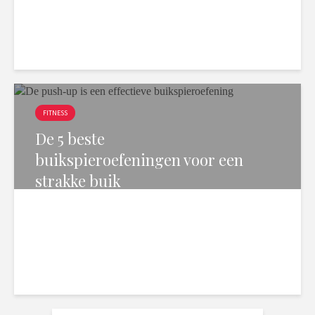
3 min. leesduur
6.097 weergaven
FITNESS
De 5 beste
buikspieroefeningen voor een
strakke buik
4 min. leesduur
5.450 weergaven