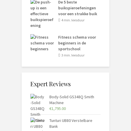
De 5 beste
buikspieroefeningen
voor een strakke buik
4 min. leesduur
Fitness schema voor
beginners in de
sportschool
3 min. leesduur
Expert Reviews
Body-Solid GS348Q Smith
Machine
€
1,795.00
Tunturi UB80 Verstelbare
Bank