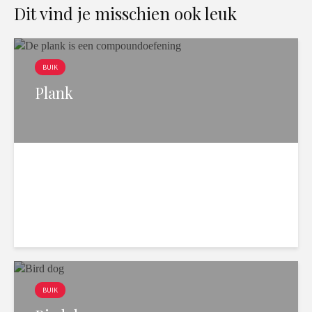
Dit vind je misschien ook leuk
BUIK
Plank
2 min. leesduur
8.498 weergaven
BUIK