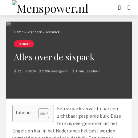
Home
»
Begrippen
»
Techniek
TECHNIEK
Alles over de sixpack
12 juni 2024
9.907 weergaven
3 min. leesduur
Een sixpack verwijst naar een
Inhoud
zichtbaar gespierde buik. Deze
term is overgenomen uit het
Engels en kan in het Nederlands het best worden